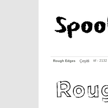
ttf - 213
Rough Edges
Çeşitli