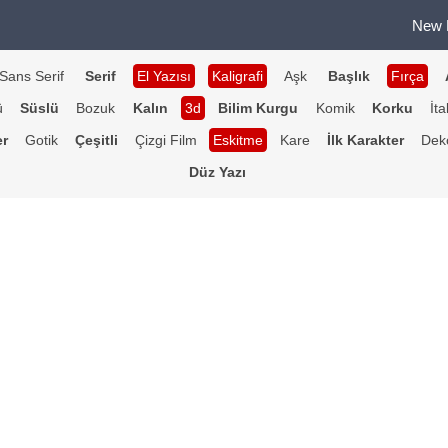
New 
Sans Serif
Serif
El Yazısı
Kaligrafi
Aşk
Başlık
Fırça
ü
Süslü
Bozuk
Kalın
3d
Bilim Kurgu
Komik
Korku
İta
er
Gotik
Çeşitli
Çizgi Film
Eskitme
Kare
İlk Karakter
Deko
Düz Yazı