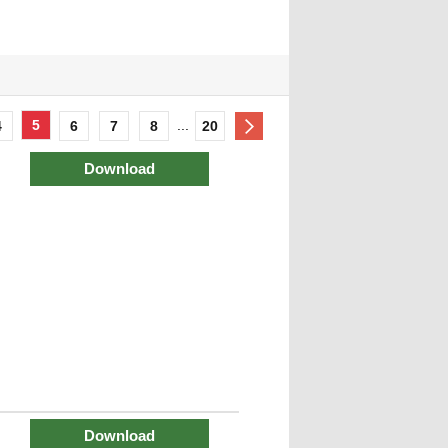
5
...
4
6
7
8
20
Download
Download