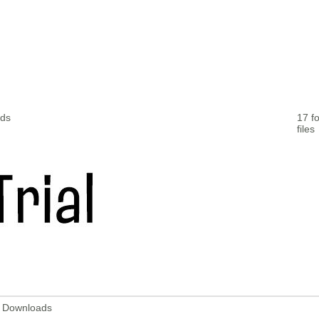
ads
17 fo
files
98 Downloads