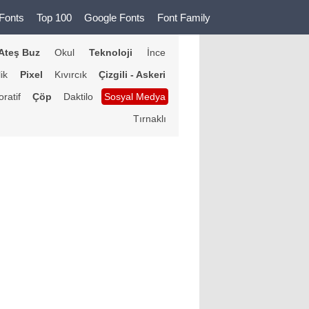
Fonts
Top 100
Google Fonts
Font Family
Ateş Buz
Okul
Teknoloji
İnce
lik
Pixel
Kıvırcık
Çizgili - Askeri
ratif
Çöp
Daktilo
Sosyal Medya
Tırnaklı