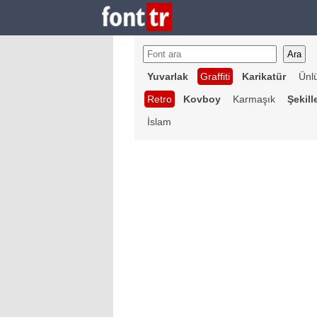
Yuvarlak
Graffiti
Karikatür
Ünl
Retro
Kovboy
Karmaşık
Şekill
İslam