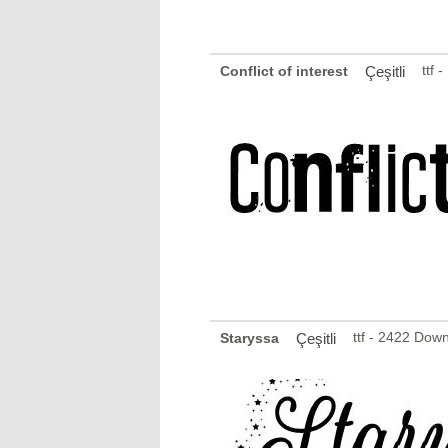
ttf 
Conflict of interest
Çeşitli
ttf - 2422 Dow
Staryssa
Çeşitli