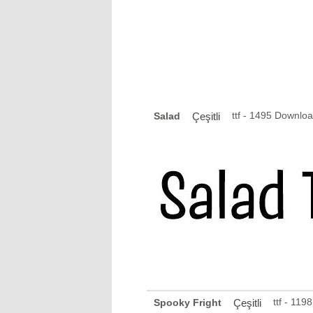
ttf - 1495 Downlo
Salad
Çeşitli
ttf - 11
Spooky Fright
Çeşitli