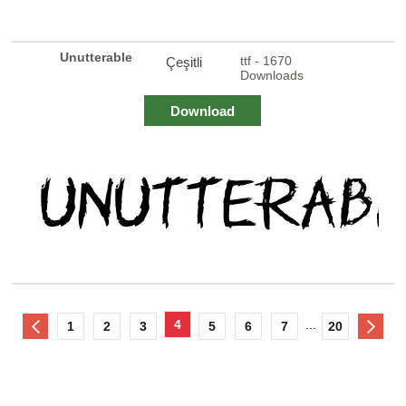
Unutterable
ttf - 1670
Çeşitli
Downloads
Download
4
...
1
2
3
5
6
7
20