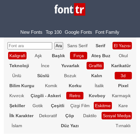
New Fonts
Top 100
Google Fonts
Font Family
Sans Serif
Serif
El Yazısı
Kaligrafi
Aşk
Başlık
Fırça
Ateş Buz
Okul
Teknoloji
İnce
Yuvarlak
Graffiti
Karikatür
Ünlü
Süslü
Bozuk
Kalın
3d
Bilim Kurgu
Komik
Korku
İtalik
Pixel
Kıvırcık
Çizgili - Askeri
Retro
Kovboy
Karmaşık
Şekiller
Gotik
Çeşitli
Çizgi Film
Eskitme
Kare
İlk Karakter
Dekoratif
Çöp
Daktilo
Sosyal Medya
İslam
Düz Yazı
Tırnaklı