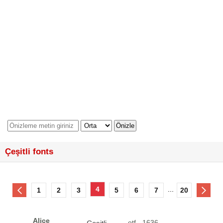
Çeşitli fonts
4
...
1
2
3
5
6
7
20
Alice
otf - 1636