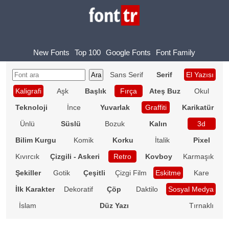
New Fonts
Top 100
Google Fonts
Font Family
Sans Serif
Serif
El Yazısı
Kaligrafi
Aşk
Başlık
Fırça
Ateş Buz
Okul
Teknoloji
İnce
Yuvarlak
Graffiti
Karikatür
Ünlü
Süslü
Bozuk
Kalın
3d
Bilim Kurgu
Komik
Korku
İtalik
Pixel
Kıvırcık
Çizgili - Askeri
Retro
Kovboy
Karmaşık
Şekiller
Gotik
Çeşitli
Çizgi Film
Eskitme
Kare
İlk Karakter
Dekoratif
Çöp
Daktilo
Sosyal Medya
İslam
Düz Yazı
Tırnaklı