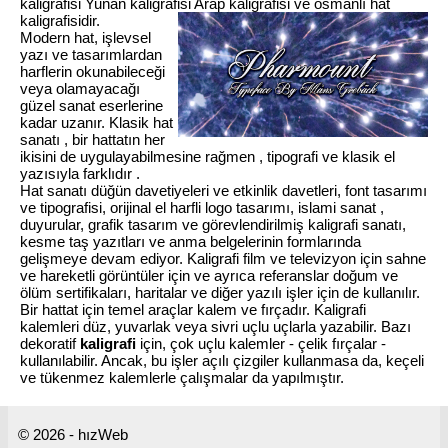
kaligrafisi Yunan kaligrafisi Arap kaligrafisi ve osmanlı hat
kaligrafisidir.
Modern hat, işlevsel
yazı ve tasarımlardan
harflerin okunabileceği
veya olamayacağı
güzel sanat eserlerine
kadar uzanır. Klasik hat
sanatı , bir hattatın her
ikisini de uygulayabilmesine rağmen , tipografi ve klasik el
yazısıyla farklıdır .
Hat sanatı düğün davetiyeleri ve etkinlik davetleri, font tasarımı
ve tipografisi, orijinal el harfli logo tasarımı, islami sanat ,
duyurular, grafik tasarım ve görevlendirilmiş kaligrafi sanatı,
kesme taş yazıtları ve anma belgelerinin formlarında
gelişmeye devam ediyor. Kaligrafi film ve televizyon için sahne
ve hareketli görüntüler için ve ayrıca referanslar doğum ve
ölüm sertifikaları, haritalar ve diğer yazılı işler için de kullanılır.
Bir hattat için temel araçlar kalem ve fırçadır. Kaligrafi
kalemleri düz, yuvarlak veya sivri uçlu uçlarla yazabilir. Bazı
dekoratif
kaligrafi
için, çok uçlu kalemler - çelik fırçalar -
kullanılabilir. Ancak, bu işler açılı çizgiler kullanmasa da, keçeli
ve tükenmez kalemlerle çalışmalar da yapılmıştır.
© 2026 - hızWeb