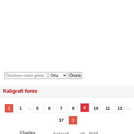
Kaligrafi fonts
...
9
...
1
5
6
7
8
10
11
12
37
Charles
otf - 3049