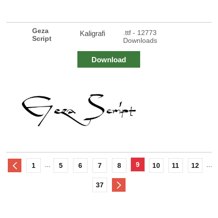
Geza
.ttf - 12773
Kaligrafi
Script
Downloads
Download
...
9
...
1
5
6
7
8
10
11
12
37