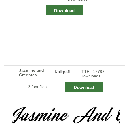
Download
Jasmine and
.TTF - 17792
Kaligrafi
Greentea
Downloads
2 font files
Download