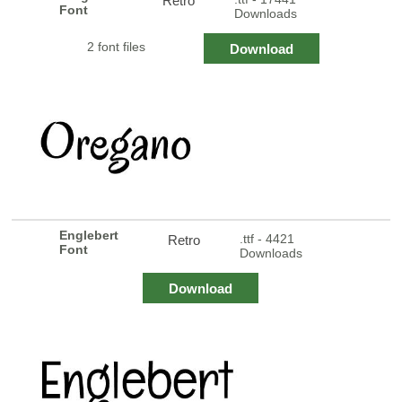
Retro
Font
Downloads
2 font files
Download
Englebert
.ttf - 4421
Retro
Font
Downloads
Download