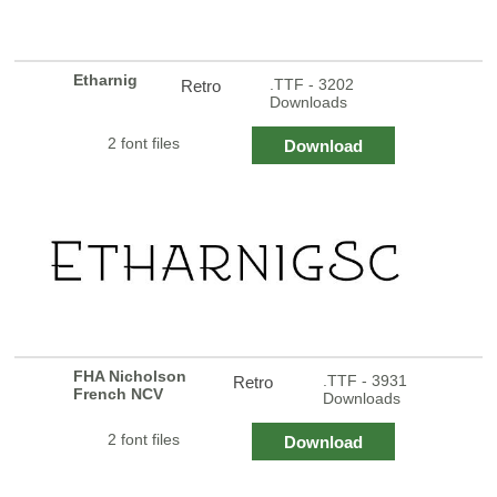
Etharnig
.TTF - 3202
Retro
Downloads
2 font files
Download
FHA Nicholson
.TTF - 3931
Retro
French NCV
Downloads
2 font files
Download