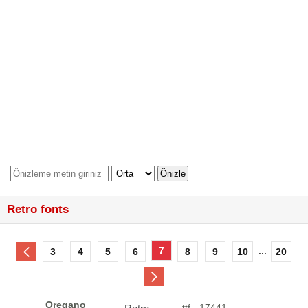
Retro fonts
7
...
3
4
5
6
8
9
10
20
Oregano
.ttf - 17441