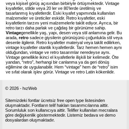
veya kişisel görüş açısından birbiriyle örtüşmektedir. Vintage
kıyafetler, stilde veya 20 ler ve 80'lerde üretilmiş ve
tasarlanmış kıyafetlerdir. Eski kıyafet yapımında kullanılan
malzemeler ve üreticiler eskidir. Retro kıyafetler, eski
kıyafetlerin tarzını yeni malzemelerle taklit ediyor. Ayrıca, bir
retro tarzı daha parlak ve çağdaş bir görünüme sahip.
Vintage
genellikle yaş, yapı, desen veya stil anlamına gelir. Bu
arada,
retro
sadece giysilerin görünüşünü çoğunlukla stil veya
desenle ilgilenir. Retro kıyafetler materyal veya taklit edilirken,
vintage kıyafetler otantik kıyafetlerdir. Tarz hemen hemen aynı
olduğundan, vintage ve retro tasarımlar neredeyse aynı.
Vintage genellikle ikinci el kıyafetlerle ilişkili bir kelimedir. Öte
yandan, “retro”, herhangi bir canlanma ya da geri dönüş
eğilimine de uygulanabilir. Hem “vintage” hem de “retro” isim
ve sıfat olarak işlev görür. Vintage ve retro Latin kökenlidir.
© 2026 - hızWeb
Sitemizdeki fontlar ücretsiz free open type listesinden
oluşmaktadır. Fontların telif hakları tasarımcılarına aittir.
Sorumluluk son kullanıcıya aittir. Telifler kullanılan mecralara
göre değişkenlik göstermektedir. Listemiz bedava ve demo
dosyalardan oluşmaktadır.