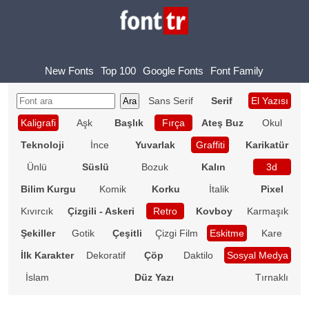
New Fonts
Top 100
Google Fonts
Font Family
Sans Serif
Serif
El Yazısı
Kaligrafi
Aşk
Başlık
Fırça
Ateş Buz
Okul
Teknoloji
İnce
Yuvarlak
Graffiti
Karikatür
Ünlü
Süslü
Bozuk
Kalın
3d
Bilim Kurgu
Komik
Korku
İtalik
Pixel
Kıvırcık
Çizgili - Askeri
Retro
Kovboy
Karmaşık
Şekiller
Gotik
Çeşitli
Çizgi Film
Eskitme
Kare
İlk Karakter
Dekoratif
Çöp
Daktilo
Sosyal Medya
İslam
Düz Yazı
Tırnaklı