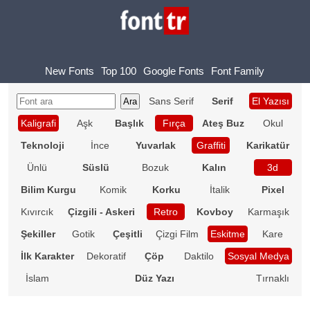
New Fonts
Top 100
Google Fonts
Font Family
Sans Serif
Serif
El Yazısı
Kaligrafi
Aşk
Başlık
Fırça
Ateş Buz
Okul
Teknoloji
İnce
Yuvarlak
Graffiti
Karikatür
Ünlü
Süslü
Bozuk
Kalın
3d
Bilim Kurgu
Komik
Korku
İtalik
Pixel
Kıvırcık
Çizgili - Askeri
Retro
Kovboy
Karmaşık
Şekiller
Gotik
Çeşitli
Çizgi Film
Eskitme
Kare
İlk Karakter
Dekoratif
Çöp
Daktilo
Sosyal Medya
İslam
Düz Yazı
Tırnaklı