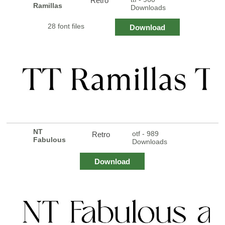
Retro
Ramillas
Downloads
28 font files
Download
NT
otf - 989
Retro
Fabulous
Downloads
Download