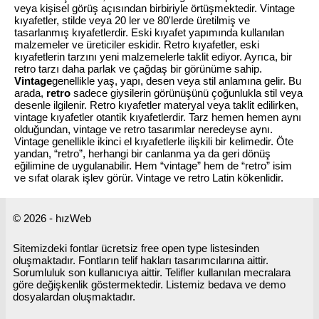
veya kişisel görüş açısından birbiriyle örtüşmektedir. Vintage
kıyafetler, stilde veya 20 ler ve 80'lerde üretilmiş ve
tasarlanmış kıyafetlerdir. Eski kıyafet yapımında kullanılan
malzemeler ve üreticiler eskidir. Retro kıyafetler, eski
kıyafetlerin tarzını yeni malzemelerle taklit ediyor. Ayrıca, bir
retro tarzı daha parlak ve çağdaş bir görünüme sahip.
Vintage
genellikle yaş, yapı, desen veya stil anlamına gelir. Bu
arada,
retro
sadece giysilerin görünüşünü çoğunlukla stil veya
desenle ilgilenir. Retro kıyafetler materyal veya taklit edilirken,
vintage kıyafetler otantik kıyafetlerdir. Tarz hemen hemen aynı
olduğundan, vintage ve retro tasarımlar neredeyse aynı.
Vintage genellikle ikinci el kıyafetlerle ilişkili bir kelimedir. Öte
yandan, “retro”, herhangi bir canlanma ya da geri dönüş
eğilimine de uygulanabilir. Hem “vintage” hem de “retro” isim
ve sıfat olarak işlev görür. Vintage ve retro Latin kökenlidir.
© 2026 - hızWeb
Sitemizdeki fontlar ücretsiz free open type listesinden
oluşmaktadır. Fontların telif hakları tasarımcılarına aittir.
Sorumluluk son kullanıcıya aittir. Telifler kullanılan mecralara
göre değişkenlik göstermektedir. Listemiz bedava ve demo
dosyalardan oluşmaktadır.