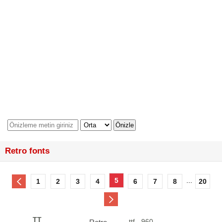
Retro fonts
5
...
1
2
3
4
6
7
8
20
TT
ttf - 960