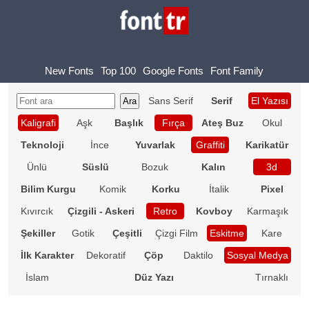
New Fonts
Top 100
Google Fonts
Font Family
Sans Serif
Serif
El Yazısı
Kaligrafi
Aşk
Başlık
Fırça
Ateş Buz
Okul
Teknoloji
İnce
Yuvarlak
Graffiti
Karikatür
Ünlü
Süslü
Bozuk
Kalın
3d
Bilim Kurgu
Komik
Korku
İtalik
Pixel
Kıvırcık
Çizgili - Askeri
Retro
Kovboy
Karmaşık
Şekiller
Gotik
Çeşitli
Çizgi Film
Eskitme
Kare
İlk Karakter
Dekoratif
Çöp
Daktilo
Sosyal Medya
İslam
Düz Yazı
Tırnaklı