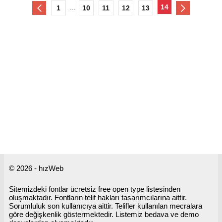
...
14
1
10
11
12
13
© 2026 - hızWeb
Sitemizdeki fontlar ücretsiz free open type listesinden
oluşmaktadır. Fontların telif hakları tasarımcılarına aittir.
Sorumluluk son kullanıcıya aittir. Telifler kullanılan mecralara
göre değişkenlik göstermektedir. Listemiz bedava ve demo