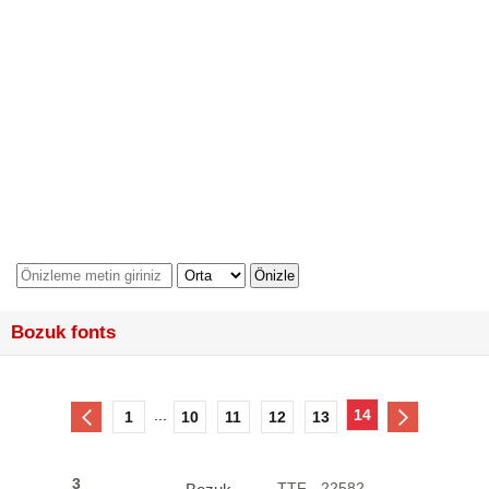
Bozuk fonts
...
14
1
10
11
12
13
3
TTF - 22582