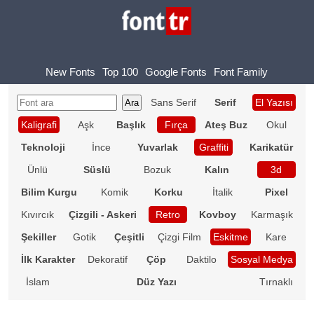
New Fonts
Top 100
Google Fonts
Font Family
Sans Serif
Serif
El Yazısı
Kaligrafi
Aşk
Başlık
Fırça
Ateş Buz
Okul
Teknoloji
İnce
Yuvarlak
Graffiti
Karikatür
Ünlü
Süslü
Bozuk
Kalın
3d
Bilim Kurgu
Komik
Korku
İtalik
Pixel
Kıvırcık
Çizgili - Askeri
Retro
Kovboy
Karmaşık
Şekiller
Gotik
Çeşitli
Çizgi Film
Eskitme
Kare
İlk Karakter
Dekoratif
Çöp
Daktilo
Sosyal Medya
İslam
Düz Yazı
Tırnaklı