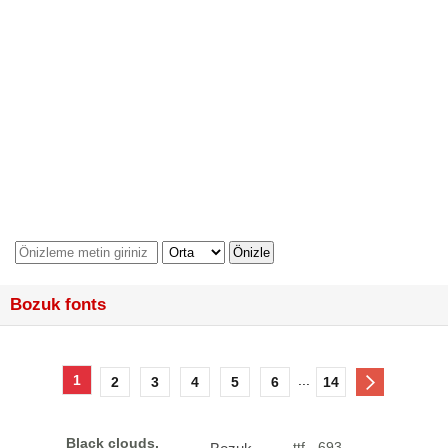
Bozuk fonts
1
...
2
3
4
5
6
14
Black clouds,
ttf - 693