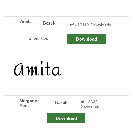
Amita
Bozuk
.ttf - 10112 Downloads
2 font files
Download
Margarine
.ttf - 3636
Bozuk
Font
Downloads
Download