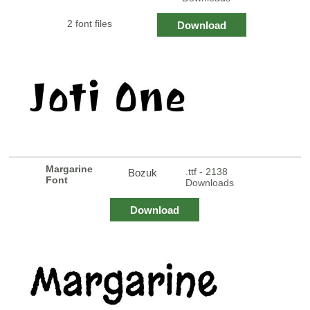
2 font files
Download
Margarine
.ttf - 2138
Bozuk
Font
Downloads
Download