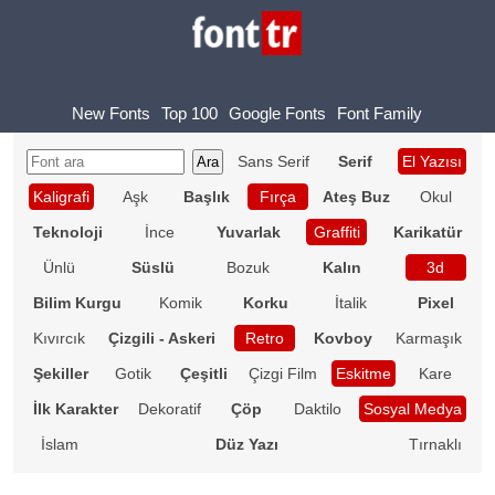
New Fonts
Top 100
Google Fonts
Font Family
Sans Serif
Serif
El Yazısı
Kaligrafi
Aşk
Başlık
Fırça
Ateş Buz
Okul
Teknoloji
İnce
Yuvarlak
Graffiti
Karikatür
Ünlü
Süslü
Bozuk
Kalın
3d
Bilim Kurgu
Komik
Korku
İtalik
Pixel
Kıvırcık
Çizgili - Askeri
Retro
Kovboy
Karmaşık
Şekiller
Gotik
Çeşitli
Çizgi Film
Eskitme
Kare
İlk Karakter
Dekoratif
Çöp
Daktilo
Sosyal Medya
İslam
Düz Yazı
Tırnaklı