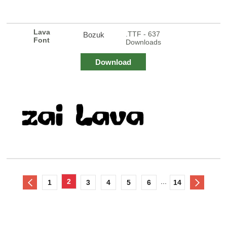
Lava
.TTF - 637
Bozuk
Font
Downloads
Download
2
...
1
3
4
5
6
14