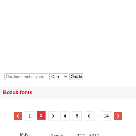
Bozuk fonts
2
...
1
3
4
5
6
14
M.F.
.TTF - 5332