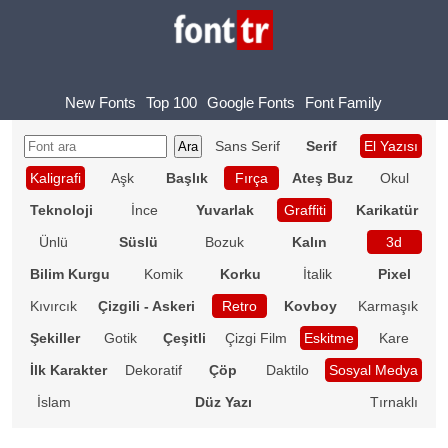
New Fonts
Top 100
Google Fonts
Font Family
Sans Serif
Serif
El Yazısı
Kaligrafi
Aşk
Başlık
Fırça
Ateş Buz
Okul
Teknoloji
İnce
Yuvarlak
Graffiti
Karikatür
Ünlü
Süslü
Bozuk
Kalın
3d
Bilim Kurgu
Komik
Korku
İtalik
Pixel
Kıvırcık
Çizgili - Askeri
Retro
Kovboy
Karmaşık
Şekiller
Gotik
Çeşitli
Çizgi Film
Eskitme
Kare
İlk Karakter
Dekoratif
Çöp
Daktilo
Sosyal Medya
İslam
Düz Yazı
Tırnaklı