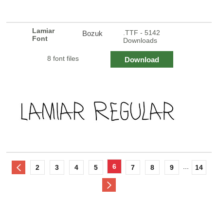
Lamiar
.TTF - 5142
Bozuk
Font
Downloads
8 font files
Download
6
...
2
3
4
5
7
8
9
14