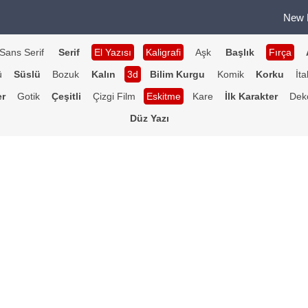
New 
Sans Serif
Serif
El Yazısı
Kaligrafi
Aşk
Başlık
Fırça
ü
Süslü
Bozuk
Kalın
3d
Bilim Kurgu
Komik
Korku
İta
er
Gotik
Çeşitli
Çizgi Film
Eskitme
Kare
İlk Karakter
Deko
Düz Yazı