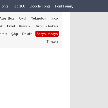
Fonts
Top 100
Google Fonts
Font Family
Ateş Buz
Okul
Teknoloji
İnce
lik
Pixel
Kıvırcık
Çizgili - Askeri
ratif
Çöp
Daktilo
Sosyal Medya
Tırnaklı