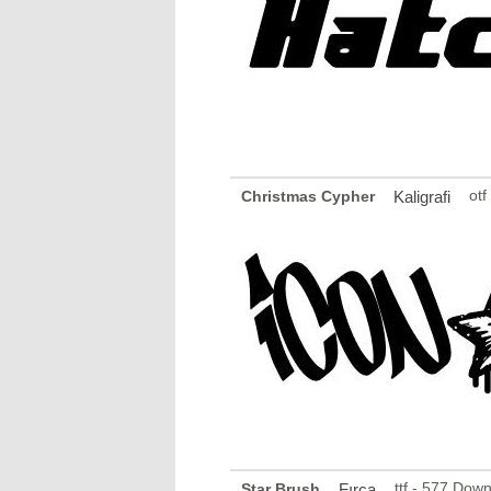
otf
Christmas Cypher
Kaligrafi
ttf - 577 Dow
Star Brush
Fırça