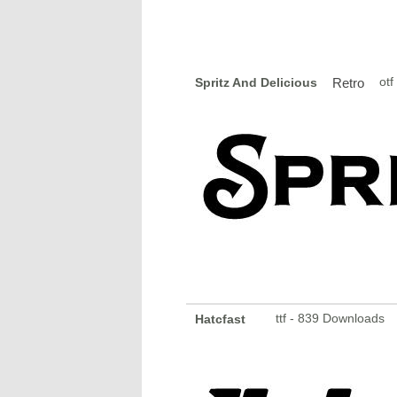
otf
Spritz And Delicious
Retro
ttf - 839 Downloads
Hatcfast