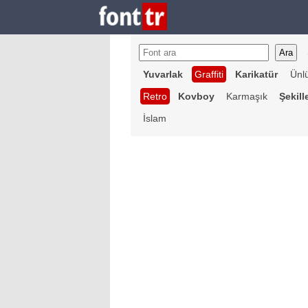
Yuvarlak
Graffiti
Karikatür
Ünl
Retro
Kovboy
Karmaşık
Şekill
İslam