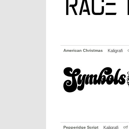
American Christmas
Kaligrafi
otf
Pepperidge Script
Kaligrafi