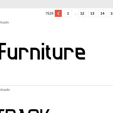
...
7529
1
12
13
14
1
nloads
nloads