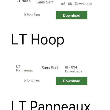
LT Hoop
Sans Serif
otf - 681 Downloads
9 font files
Download
LT
ttf - 894
Sans Serif
Panneaux
Downloads
5 font files
Download