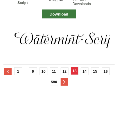
Script
Downloads
Download
...
13
...
1
9
10
11
12
14
15
16
580