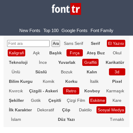
New Fonts
Top 100
Google Fonts
Font Family
Sans Serif
Serif
El Yazısı
Kaligrafi
Aşk
Başlık
Fırça
Ateş Buz
Okul
Teknoloji
İnce
Yuvarlak
Graffiti
Karikatür
Ünlü
Süslü
Bozuk
Kalın
3d
Bilim Kurgu
Komik
Korku
İtalik
Pixel
Kıvırcık
Çizgili - Askeri
Retro
Kovboy
Karmaşık
Şekiller
Gotik
Çeşitli
Çizgi Film
Eskitme
Kare
İlk Karakter
Dekoratif
Çöp
Daktilo
Sosyal Medya
İslam
Düz Yazı
Tırnaklı