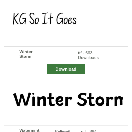
Winter
ttf - 663
Storm
Downloads
Download
Watermint
otf - 884
Kaligrafi