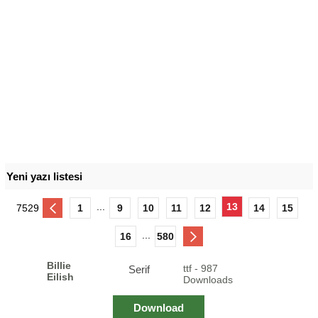
Yeni yazı listesi
...
13
7529
1
9
10
11
12
14
15
...
16
580
Billie
ttf - 987
Serif
Eilish
Downloads
Download