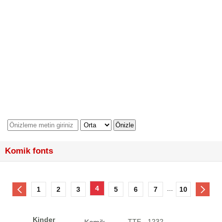
Komik fonts
4
...
1
2
3
5
6
7
10
Kinder
.TTF - 1232