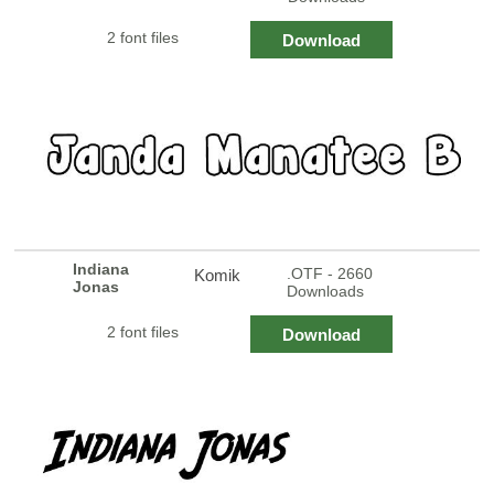
2 font files
Download
Indiana
.OTF - 2660
Komik
Jonas
Downloads
2 font files
Download