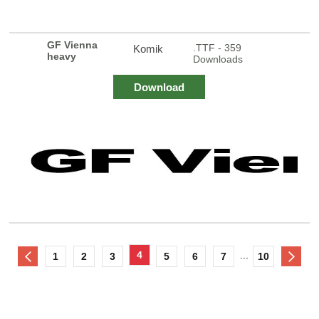
GF Vienna
.TTF - 359
Komik
heavy
Downloads
Download
4
...
1
2
3
5
6
7
10