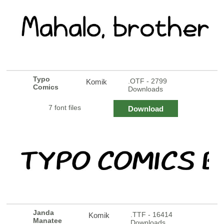
Typo
.OTF - 2799
Komik
Comics
Downloads
7 font files
Download
Janda
.TTF - 16414
Komik
Manatee
Downloads