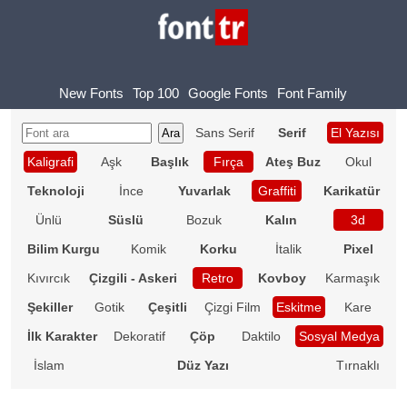
New Fonts
Top 100
Google Fonts
Font Family
Sans Serif
Serif
El Yazısı
Kaligrafi
Aşk
Başlık
Fırça
Ateş Buz
Okul
Teknoloji
İnce
Yuvarlak
Graffiti
Karikatür
Ünlü
Süslü
Bozuk
Kalın
3d
Bilim Kurgu
Komik
Korku
İtalik
Pixel
Kıvırcık
Çizgili - Askeri
Retro
Kovboy
Karmaşık
Şekiller
Gotik
Çeşitli
Çizgi Film
Eskitme
Kare
İlk Karakter
Dekoratif
Çöp
Daktilo
Sosyal Medya
İslam
Düz Yazı
Tırnaklı