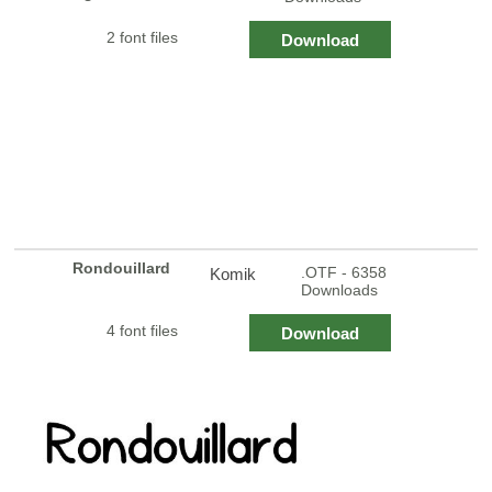
2 font files
Download
Rondouillard
.OTF - 6358
Komik
Downloads
4 font files
Download