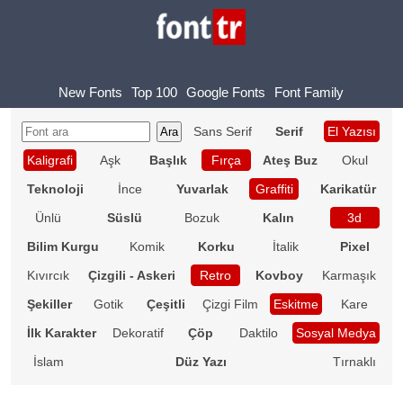
New Fonts
Top 100
Google Fonts
Font Family
Sans Serif
Serif
El Yazısı
Kaligrafi
Aşk
Başlık
Fırça
Ateş Buz
Okul
Teknoloji
İnce
Yuvarlak
Graffiti
Karikatür
Ünlü
Süslü
Bozuk
Kalın
3d
Bilim Kurgu
Komik
Korku
İtalik
Pixel
Kıvırcık
Çizgili - Askeri
Retro
Kovboy
Karmaşık
Şekiller
Gotik
Çeşitli
Çizgi Film
Eskitme
Kare
İlk Karakter
Dekoratif
Çöp
Daktilo
Sosyal Medya
İslam
Düz Yazı
Tırnaklı