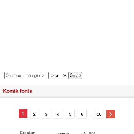
Komik fonts
1
...
2
3
4
5
6
10
Creator
ttf - 906