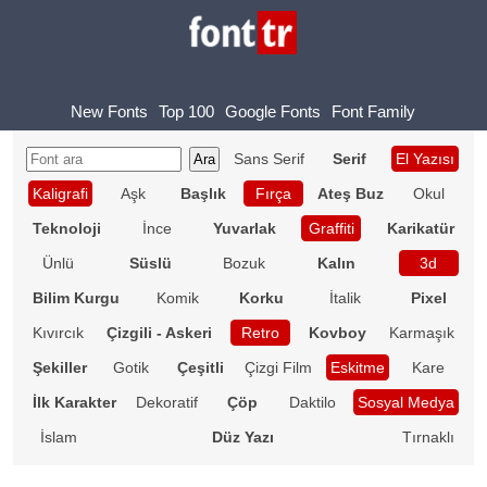
New Fonts
Top 100
Google Fonts
Font Family
Sans Serif
Serif
El Yazısı
Kaligrafi
Aşk
Başlık
Fırça
Ateş Buz
Okul
Teknoloji
İnce
Yuvarlak
Graffiti
Karikatür
Ünlü
Süslü
Bozuk
Kalın
3d
Bilim Kurgu
Komik
Korku
İtalik
Pixel
Kıvırcık
Çizgili - Askeri
Retro
Kovboy
Karmaşık
Şekiller
Gotik
Çeşitli
Çizgi Film
Eskitme
Kare
İlk Karakter
Dekoratif
Çöp
Daktilo
Sosyal Medya
İslam
Düz Yazı
Tırnaklı