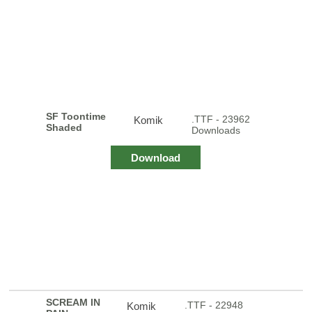
SF Toontime
.TTF - 23962
Komik
Shaded
Downloads
Download
SCREAM IN
.TTF - 22948
Komik