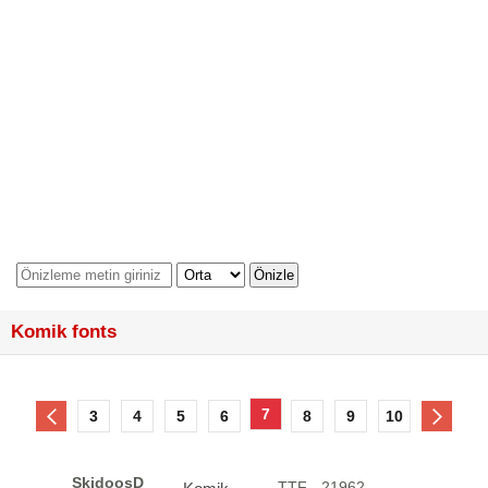
Komik fonts
7
3
4
5
6
8
9
10
SkidoosD
.TTF - 21962