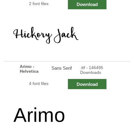
2 font files
Download
Arimo -
.ttf - 146495
Sans Serif
Helvetica
Downloads
4 font files
Download