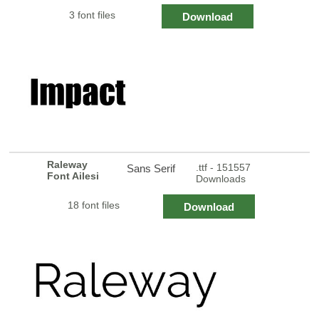
3 font files
Download
Raleway
.ttf - 151557
Sans Serif
Font Ailesi
Downloads
18 font files
Download