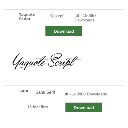
Yaquote
.ttf - 150657
Kaligrafi
Script
Downloads
Download
Lato
Sans Serif
.ttf - 148800 Downloads
18 font files
Download