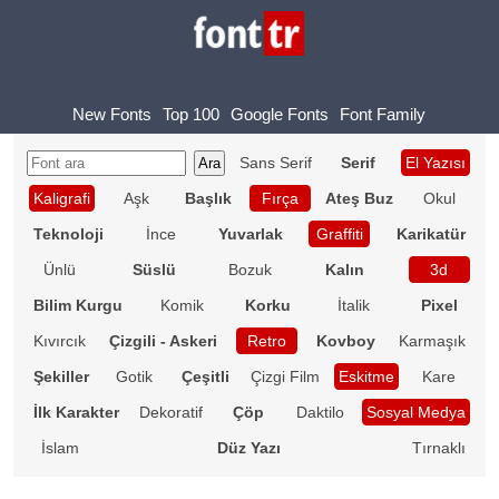
New Fonts
Top 100
Google Fonts
Font Family
Sans Serif
Serif
El Yazısı
Kaligrafi
Aşk
Başlık
Fırça
Ateş Buz
Okul
Teknoloji
İnce
Yuvarlak
Graffiti
Karikatür
Ünlü
Süslü
Bozuk
Kalın
3d
Bilim Kurgu
Komik
Korku
İtalik
Pixel
Kıvırcık
Çizgili - Askeri
Retro
Kovboy
Karmaşık
Şekiller
Gotik
Çeşitli
Çizgi Film
Eskitme
Kare
İlk Karakter
Dekoratif
Çöp
Daktilo
Sosyal Medya
İslam
Düz Yazı
Tırnaklı