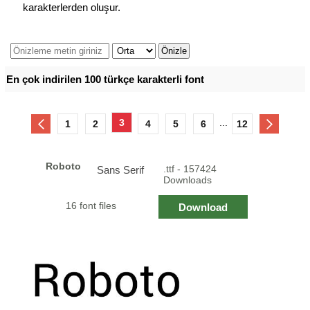
karakterlerden oluşur.
En çok indirilen 100 türkçe karakterli font
3
...
1
2
4
5
6
12
Roboto
.ttf - 157424
Sans Serif
Downloads
16 font files
Download