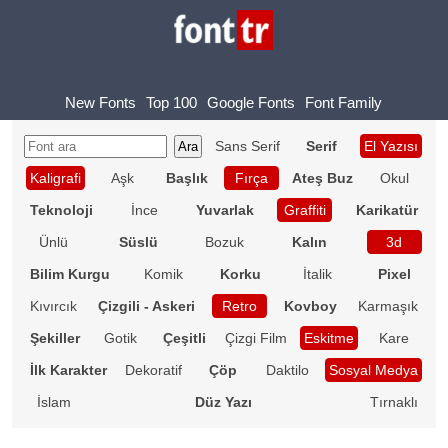
New Fonts
Top 100
Google Fonts
Font Family
Sans Serif
Serif
El Yazısı
Kaligrafi
Aşk
Başlık
Fırça
Ateş Buz
Okul
Teknoloji
İnce
Yuvarlak
Graffiti
Karikatür
Ünlü
Süslü
Bozuk
Kalın
3d
Bilim Kurgu
Komik
Korku
İtalik
Pixel
Kıvırcık
Çizgili - Askeri
Retro
Kovboy
Karmaşık
Şekiller
Gotik
Çeşitli
Çizgi Film
Eskitme
Kare
İlk Karakter
Dekoratif
Çöp
Daktilo
Sosyal Medya
İslam
Düz Yazı
Tırnaklı