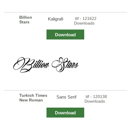
Billion
.ttf - 121622
Kaligrafi
Stars
Downloads
Download
Turkish Times
.ttf - 120138
Sans Serif
New Roman
Downloads
Download