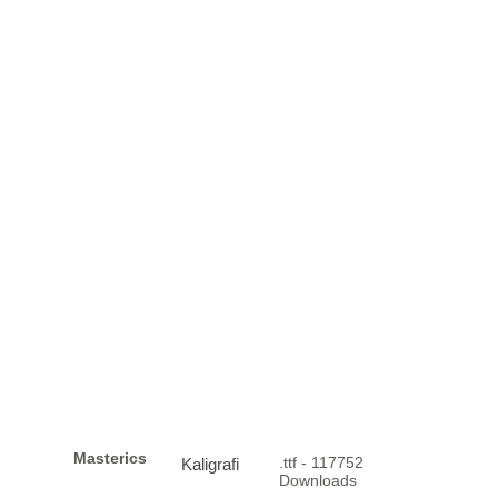
Masterics
.ttf - 117752
Kaligrafi
Downloads