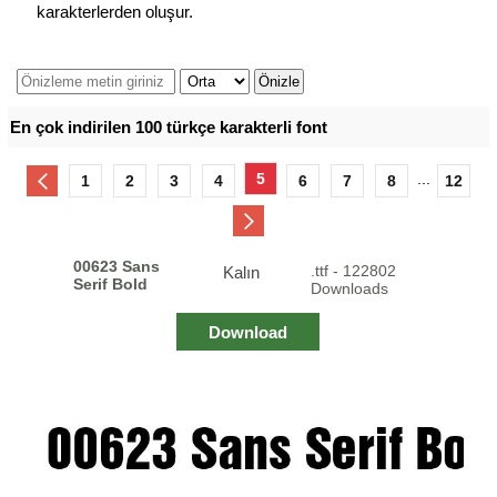
karakterlerden oluşur.
En çok indirilen 100 türkçe karakterli font
5
...
1
2
3
4
6
7
8
12
00623 Sans
.ttf - 122802
Kalın
Serif Bold
Downloads
Download