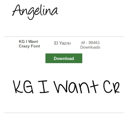
KG I Want
.ttf - 98461
El Yazısı
Crazy Font
Downloads
Download