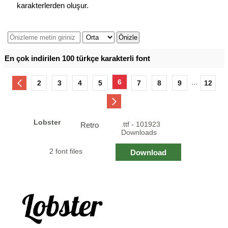
karakterlerden oluşur.
En çok indirilen 100 türkçe karakterli font
6
...
2
3
4
5
7
8
9
12
Lobster
.ttf - 101923
Retro
Downloads
2 font files
Download