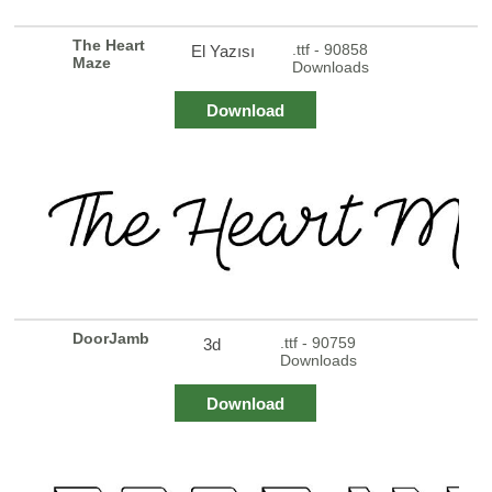
The Heart
.ttf - 90858
El Yazısı
Maze
Downloads
Download
DoorJamb
.ttf - 90759
3d
Downloads
Download