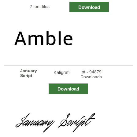
2 font files
Download
January
.ttf - 94879
Kaligrafi
Script
Downloads
Download