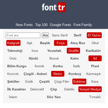
New Fonts
Top 100
Google Fonts
Font Family
Sans Serif
Serif
El Yazısı
Kaligrafi
Aşk
Başlık
Fırça
Ateş Buz
Okul
Teknoloji
İnce
Yuvarlak
Graffiti
Karikatür
Ünlü
Süslü
Bozuk
Kalın
3d
Bilim Kurgu
Komik
Korku
İtalik
Pixel
Kıvırcık
Çizgili - Askeri
Retro
Kovboy
Karmaşık
Şekiller
Gotik
Çeşitli
Çizgi Film
Eskitme
Kare
İlk Karakter
Dekoratif
Çöp
Daktilo
Sosyal Medya
İslam
Düz Yazı
Tırnaklı